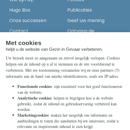
Hugo Bos
Publicaties
Onze successen
Geef uw mening
Contact
Ontvang de
nieuwsbrief
Steun ons
Info
Nieuwsbrief
Contact
Eenmalig
Ontvang onze
Telegram-berichten
Maandelijks
Privacy
Periodiek
Nalaten
Zelf overschrijven