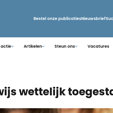
Bestel onze publicaties
Nieuwsbrief
Su
 actie
Artikelen
Steun ons
Vacatures
ijs wettelijk toeges