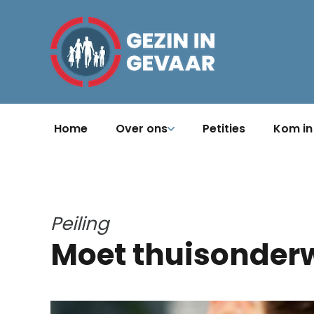
Home
Over ons
Petities
Kom in
Peiling
Moet thuisonderw