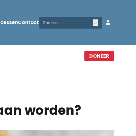
ccessen
Contact
DONEER
taan worden?