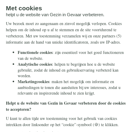
nieuwsbrief
Steun ons
Info
Nieuwsbrief
Contact
Eenmalig
Ontvang onze
Telegram-berichten
Maandelijks
Privacy
Periodiek
Nalaten
Zelf overschrijven
© 2026 Stichting Civitas Christiana
Cookieverklaring
Privacy