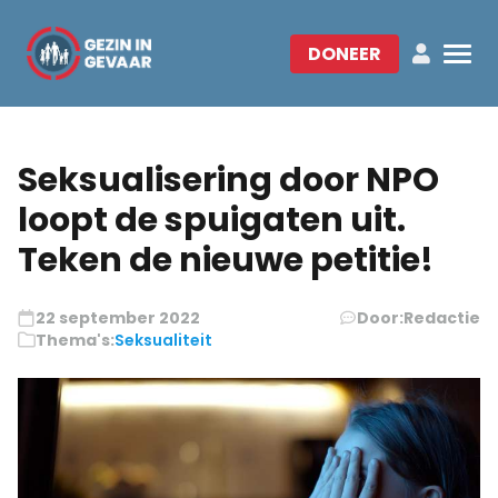
DONEER
Seksualisering door NPO
loopt de spuigaten uit.
Teken de nieuwe petitie!
22 september 2022
Door:
Redactie
Thema's:
Seksualiteit