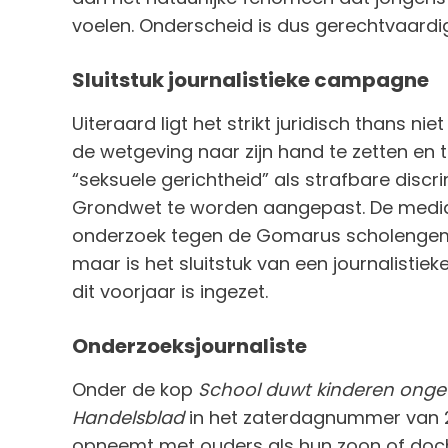
voelen. Onderscheid is dus gerechtvaardi
Sluitstuk journalistieke campagne
Uiteraard ligt het strikt juridisch thans n
de wetgeving naar zijn hand te zetten en t
“seksuele gerichtheid” als strafbare discrim
Grondwet te worden aangepast. De media o
onderzoek tegen de Gomarus scholengemee
maar is het sluitstuk van een journalisti
dit voorjaar is ingezet.
Onderzoeksjournaliste
Onder de kop
School duwt kinderen ongev
Handelsblad
in het zaterdagnummer van 
opneemt met ouders als hun zoon of doch