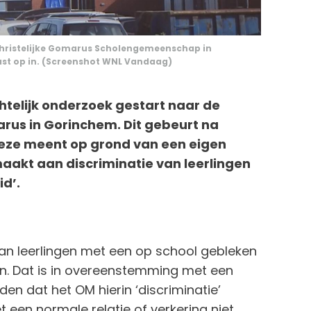
hristelijke Gomarus Scholengemeenschap in
st op in. (Screenshot WNL Vandaag)
htelijk onderzoek gestart naar de
us in Gorinchem. Dit gebeurt na
Deze meent op grond van een eigen
maakt aan discriminatie van leerlingen
d’.
an leerlingen met een op school gebleken
en. Dat is in overeenstemming met een
eden dat het OM hierin ‘discriminatie’
 een normale relatie of verkering niet