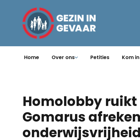
Home
Over ons
Petities
Kom in
Homolobby ruikt 
Gomarus afreke
onderwijsvrijhei