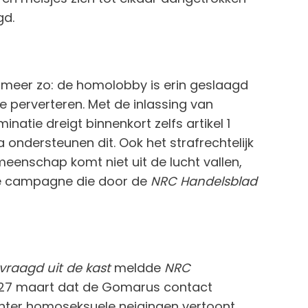
gd.
iet meer zo: de homolobby is erin geslaagd
e perverteren. Met de inlassing van
inatie dreigt binnenkort zelfs artikel 1
ndersteunen dit. Ook het strafrechtelijk
nschap komt niet uit de lucht vallen,
eke campagne die door de
NRC Handelsblad
raagd uit de kast
meldde
NRC
27 maart dat de Gomarus contact
ter homoseksuele neigingen vertoont.