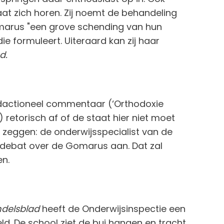
t zich horen. Zij noemt de behandeling
marus "een grove schending van hun
ie formuleert. Uiteraard kan zij haar
d.
edactioneel commentaar (‘Orthodoxie
) retorisch af of de staat hier niet moet
r zeggen: de onderwijsspecialist van de
rdebat over de Gomarus aan. Dat zal
en.
delsblad
heeft de Onderwijsinspectie een
d. De school ziet de bui hangen en tracht