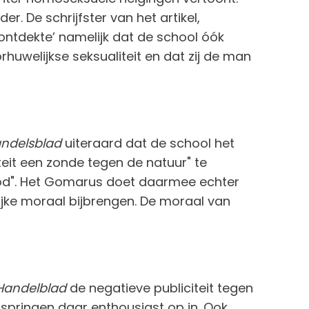
r. De schrijfster van het artikel,
ontdekte’ namelijk dat de school óók
uwelijkse seksualiteit en dat zij de man
ndelsblad
uiteraard dat de school het
eit een zonde tegen de natuur" te
od". Het Gomarus doet daarmee echter
elijke moraal bijbrengen. De moraal van
Handelblad
de negatieve publiciteit tegen
pringen daar enthousiast op in. Ook