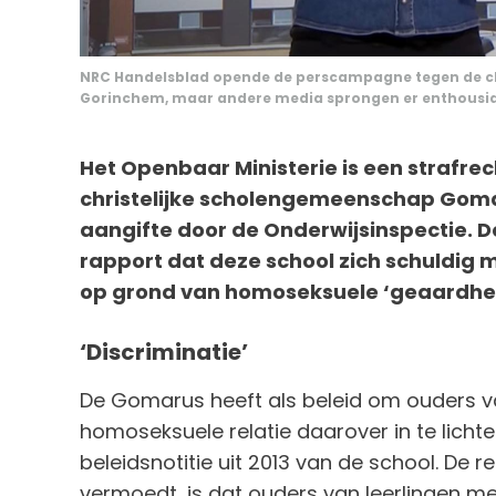
NRC Handelsblad opende de perscampagne tegen de c
Gorinchem, maar andere media sprongen er enthousia
Het Openbaar Ministerie is een strafrec
christelijke scholengemeenschap Gomar
aangifte door de Onderwijsinspectie. 
rapport dat deze school zich schuldig 
op grond van homoseksuele ‘geaardhei
‘Discriminatie’
De Gomarus heeft als beleid om ouders v
homoseksuele relatie daarover in te licht
beleidsnotitie uit 2013 van de school. De r
vermoedt, is dat ouders van leerlingen met