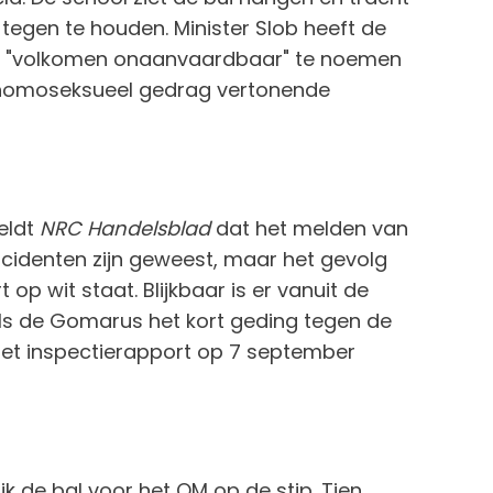
 tegen te houden. Minister Slob heeft de
tie "volkomen onaanvaardbaar" te noemen
r homoseksueel gedrag vertonende
meldt
NRC Handelsblad
dat het melden van
incidenten zijn geweest, maar het gevolg
 op wit staat. Blijkbaar is er vanuit de
Als de Gomarus het kort geding tegen de
 het inspectierapport op 7 september
jk de bal voor het OM op de stip. Tien