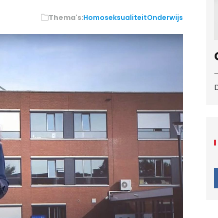
Thema's:
Homoseksualiteit
Onderwijs
D