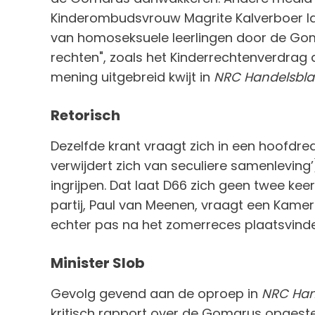
Kinderombudsvrouw Magrite Kalverboer laa
van homoseksuele leerlingen door de Go
rechten", zoals het Kinderrechtenverdrag d
mening uitgebreid kwijt in
NRC Handelsbla
Retorisch
Dezelfde krant vraagt zich in een hoofdr
verwijdert zich van seculiere samenleving’
ingrijpen. Dat laat D66 zich geen twee kee
partij, Paul van Meenen, vraagt een Kame
echter pas na het zomerreces plaatsvind
Minister Slob
Gevolg gevend aan de oproep in
NRC Han
kritisch rapport over de Gomarus opgestel