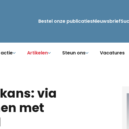
Bestel onze publicaties
Nieuwsbrief
Su
 actie
Artikelen
Steun ons
Vacatures
kans: via
nen met
d