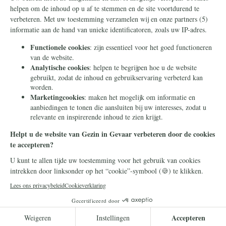
Nieuwsbrief
Contact
Eenmalig
Ontvang onze
Telegram-berichten
Maandelijks
Privacy
Periodiek
Nalaten
Zelf overschrijven
© 2026 Stichting Civitas Christiana
Cookieverklaring
Privacy
DONEER