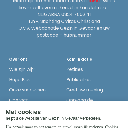
Makkelijk en snel doneren kan via
iDEAL
. Wilt u
liever zelf overmaken, dan kan dat naar:
NL16 ABNA 0824 7502 41
T.n.v. Stichting Civitas Christiana
O.v.v. Webdonatie Gezin in Gevaar en uw
postcode + huisnummer
Over ons
Kom in actie
Wie zijn wij?
Petities
Hugo Bos
Publicaties
Onze successen
Geef uw mening
Contact
Ontvang de
nieuwsbrief
Steun ons
Info