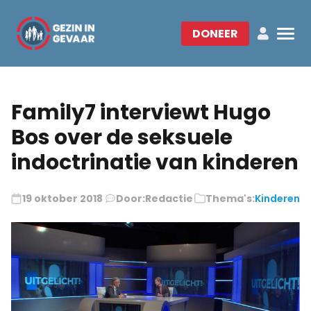
DONEER
Family7 interviewt Hugo
Bos over de seksuele
indoctrinatie van kinderen
19 oktober 2018
Door:
Redactie
Thema's:
Kinderen