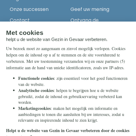
Onze successen
Geef uw mening
Contact
Ontvang de
nieuwsbrief
Steun ons
Info
Nieuwsbrief
Contact
Eenmalig
Ontvang onze
Telegram-berichten
Maandelijks
Privacy
Periodiek
Nalaten
Zelf overschrijven