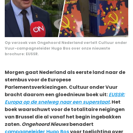
Op verzoek van Ongehoord Nederland vertelt Cultuur onder
Vuur-campagneleider Hugo Bos over onze nieuwste
brochure: EUSSR.
Morgen gaat Nederland als eerste land naar de
stembus voor de Europese
Parlementsverkiezingen. Cultuur onder Vuur
bracht daarom een gloednieuw boek uit:
EUSSR:
Europa op de snelweg naar een superstaat
. Het
boek waarschuwt voor de totalitaire neigingen
van Brussel die al vanaf het begin ingebakken
zaten.
Ongehoord Nieuws
benadert
campagneleider Hugo Bos
voor toelichting over