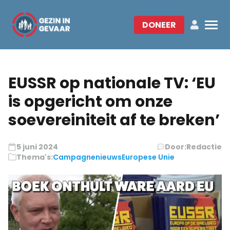
DONEER
EUSSR op nationale TV: ‘EU
is opgericht om onze
soevereiniteit af te breken’
5 juni 2024
Door:
Redactie
Thema's:
Campagnenieuws
Europese Unie