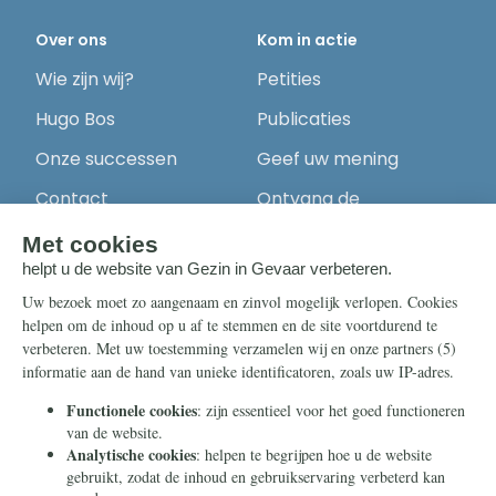
Over ons
Kom in actie
Wie zijn wij?
Petities
Hugo Bos
Publicaties
Onze successen
Geef uw mening
Contact
Ontvang de
nieuwsbrief
Steun ons
Info
Nieuwsbrief
Contact
Eenmalig
Ontvang onze
Telegram-berichten
Maandelijks
Privacy
Periodiek
Nalaten