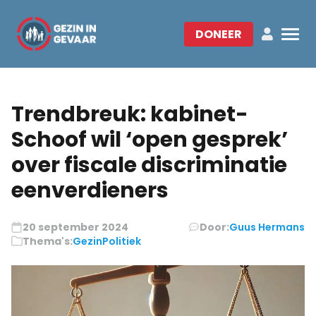
DONEER
Trendbreuk: kabinet-
Schoof wil ‘open gesprek’
over fiscale discriminatie
eenverdieners
20 september 2024
Door:
Guus Hermans
Thema's:
Gezin
Politiek