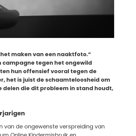
t het maken van een naaktfoto.”
en campagne tegen het ongewild
hten hun offensief vooral tegen de
r, het is juist de schaamteloosheid om
 delen die dit probleem in stand houdt,
rjarigen
en van de ongewenste verspreiding van
rum Online Kindermisbruik en