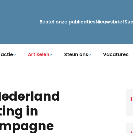
Bestel onze publicaties
Nieuwsbrief
Su
 actie
Artikelen
Steun ons
Vacatures
Nederland
ing in
ampagne