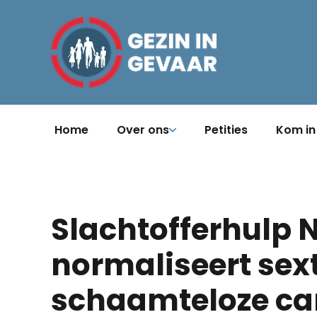
Home
Over ons
Petities
Kom in
Slachtofferhulp 
normaliseert sext
schaamteloze c