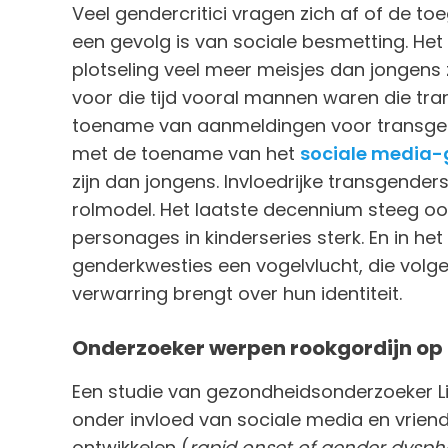
Veel gendercritici vragen zich af of de 
een gevolg is van sociale besmetting. Het
plotseling veel meer meisjes dan jongens z
voor die tijd vooral mannen waren die tr
toename van aanmeldingen voor transgen
met de toename van het
sociale media-
zijn dan jongens. Invloedrijke transgende
rolmodel. Het laatste decennium steeg oo
personages in kinderseries sterk. En in het
genderkwesties een vogelvlucht, die volgens
verwarring brengt over hun identiteit.
Onderzoeker werpen rookgordijn op
Een studie van gezondheidsonderzoeker Lis
onder invloed van sociale media en vriend
ontwikkelen (
rapid onset of gender dysph