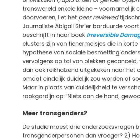
transwereld enkele kleine – voornamelij
doorvoeren, liet het
peer reviewed
tijdsch
Journaliste Abigail Shrier borduurde voor
beschrijft in haar boek
Irreversible Dama
clusters zijn van tienermeisjes die in kort
hypothese van sociale besmetting onders
vervolgens op tal van plekken gecanceld,
dan ook reikhalzend uitgekeken naar het 
omdat eindelijk duidelijk zou worden of soc
Maar in plaats van duidelijkheid te versc
rookgordijn op: ‘Niets aan de hand, gewo
Meer transgenders?
De studie moest drie onderzoeksvragen be
transgenderpersonen dan vroeger? 2) H