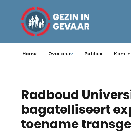
Home
Over ons
Petities
Kom in
Radboud Universi
bagatelliseert ex
toename transgen