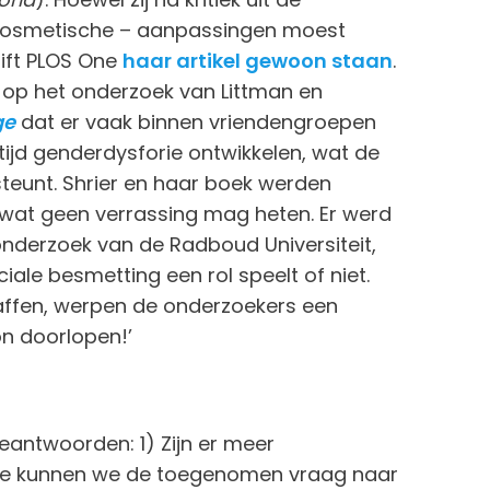
k cosmetische – aanpassingen moest
rift PLOS One
haar artikel gewoon staan
.
t op het onderzoek van Littman en
ge
dat er vaak binnen vriendengroepen
e tijd genderdysforie ontwikkelen, wat de
teunt. Shrier en haar boek werden
 wat geen verrassing mag heten. Er werd
onderzoek van de Radboud Universiteit,
iale besmetting een rol speelt of niet.
haffen, werpen de onderzoekers een
on doorlopen!’
antwoorden: 1) Zijn er meer
oe kunnen we de toegenomen vraag naar