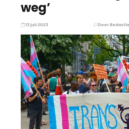
weg’
13 juli 2023
Door:
Redacti