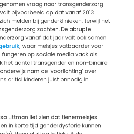
toegenomen vraag naar transgenderzorg
 valt bijvoorbeeld op dat vanaf 2013
ich melden bij genderklinieken, terwijl het
ansgenderzorg zochten. De abrupte
derzorg vanaf dat jaar valt ook samen
gebruik
, waar meisjes vatbaarder voor
rs fungeren op sociale media vaak als
k het aantal transgender en non-binaire
 onderwijs nam de ‘voorlichting’ over
 critici kinderen juist onnodig in
a Littman liet zien dat tienermeisjes
en in korte tijd genderdysforie kunnen
oria
). Hoewel zij na kritiek uit de