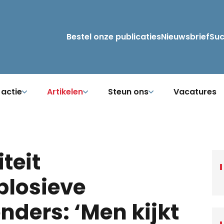
Bestel onze publicaties
Nieuwsbrief
Su
 actie
Artikelen
Steun ons
Vacatures
teit
plosieve
ders: ‘Men kijkt