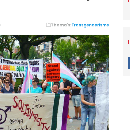
e
Thema's:
Transgenderisme