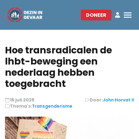
DONEER
Hoe transradicalen de
lhbt-beweging een
nederlaag hebben
toegebracht
16 juli 2025
Door:
John Horvat II
Thema's:
Transgenderisme