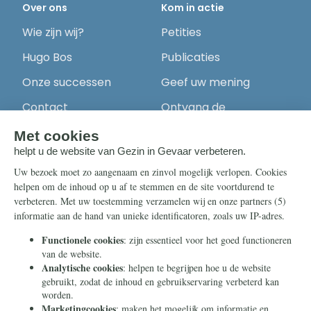
Over ons
Kom in actie
Wie zijn wij?
Petities
Hugo Bos
Publicaties
Onze successen
Geef uw mening
Contact
Ontvang de
nieuwsbrief
Steun ons
Info
Nieuwsbrief
Contact
Eenmalig
Ontvang onze
Telegram-berichten
Maandelijks
Privacy
Periodiek
Nalaten