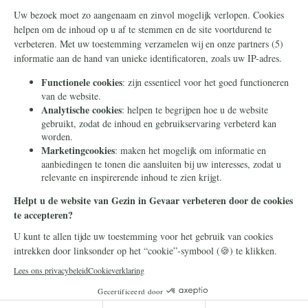
Steun ons
Info
Nieuwsbrief
Contact
Eenmalig
Ontvang onze
Telegram-berichten
Maandelijks
Privacy
Periodiek
Nalaten
Zelf overschrijven
© 2026 Stichting Civitas Christiana
Cookieverklaring
Privacy