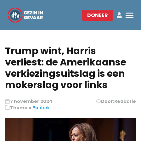
DONEER
Trump wint, Harris
verliest: de Amerikaanse
verkiezingsuitslag is een
mokerslag voor links
7 november 2024
Door:
Redactie
Thema's:
Politiek