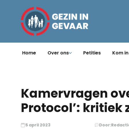
Home
Over ons
Petities
Kom in
Kamervragen ove
Protocol’: kritiek
5 april 2023
Door:
Redacti