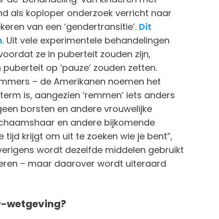
d als koploper onderzoek verricht naar
keren van een ‘gendertransitie’.
Dit
n
. Uit vele experimentele behandelingen
voordat ze in puberteit zouden zijn,
 puberteit op ‘pauze’ zouden zetten.
remmers – de Amerikanen noemen het
e term is, aangezien ‘remmen’ iets anders
 geen borsten en andere vrouwelijke
lichaamshaar en andere bijkomende
tijd krijgt om uit te zoeken wie je bent”,
rigens wordt dezelfde middelen gebruikt
eren – maar daarover wordt uiteraard
er-wetgeving?