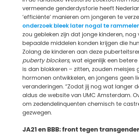
vermeende genderdysforie heeft Nederlan
‘efficiënte’ manieren om jongeren te verze
onderzoek bleek later nogal te rammele
zou gebleken zijn dat jonge kinderen, nog 
bepaalde middelen konden krijgen die hun
Zolang de kinderen aan deze puberteits
puberty blockers
, wat eigenlijk een beter
is dan blokkeren – zitten, zouden meisjes
hormonen ontwikkelen, en jongens geen 
veranderingen. “Zodat jij nog wat langer de 
aldus de website van UMC Amsterdam. Ove
om zedendelinquenten chemisch te castr
gezwegen.
JA21 en BBB: front tegen transgend