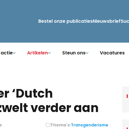
Bestel onze publicaties
Nieuwsbrief
Su
 actie
Artikelen
Steun ons
Vacatures
r ‘Dutch
 zwelt verder aan
e
Thema's:
Transgenderisme