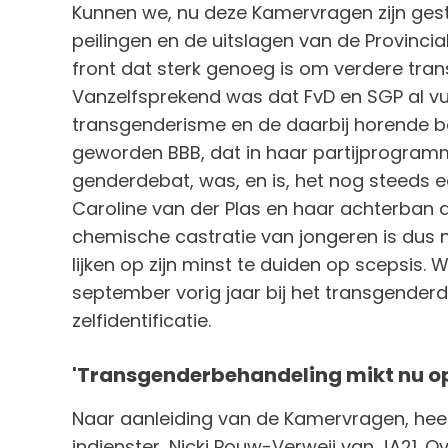
Kunnen we, nu deze Kamervragen zijn ges
peilingen en de uitslagen van de Provinci
front dat sterk genoeg is om verdere tra
Vanzelfsprekend was dat FvD en SGP al vu
transgenderisme en de daarbij horende be
geworden BBB, dat in haar partijprogramm
genderdebat, was, en is, het nog steeds ee
Caroline van der Plas en haar achterban 
chemische castratie van jongeren is dus 
lijken op zijn minst te duiden op scepsis.
september vorig jaar bij het transgender
zelfidentificatie.
'Transgenderbehandeling mikt nu op
Naar aanleiding van de Kamervragen, hee
indienster, Nicki Pouw-Verweij van JA21. 