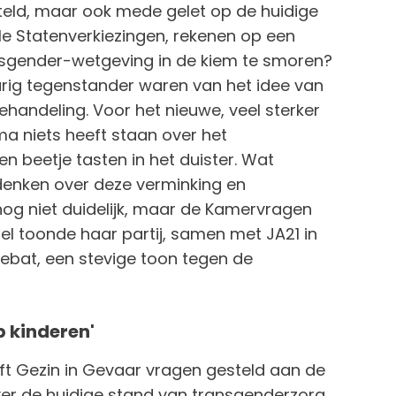
teld, maar ook mede gelet op de huidige
ale Statenverkiezingen, rekenen op een
nsgender-wetgeving in de kiem te smoren?
rig tegenstander waren van het idee van
handeling. Voor het nieuwe, veel sterker
a niets heeft staan over het
n beetje tasten in het duister. Wat
denken over deze verminking en
nog niet duidelijk, maar de Kamervragen
 Wel toonde haar partij, samen met JA21 in
debat, een stevige toon tegen de
 kinderen'
ft Gezin in Gevaar vragen gesteld aan de
Over de huidige stand van transgenderzorg