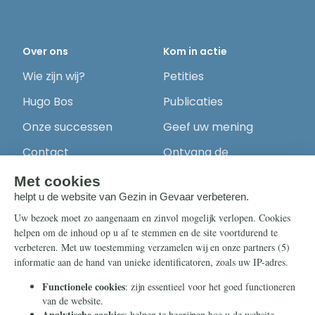
Over ons
Kom in actie
Wie zijn wij?
Petities
Hugo Bos
Publicaties
Onze successen
Geef uw mening
Contact
Ontvang de
nieuwsbrief
Steun ons
Info
Nieuwsbrief
Contact
Eenmalig
Ontvang onze
Telegram-berichten
Maandelijks
Privacy