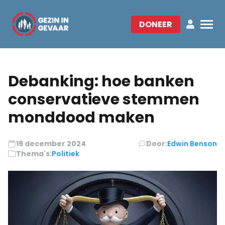
DONEER
Debanking: hoe banken
conservatieve stemmen
monddood maken
19 december 2024
Door:
Edwin Benson
Thema's:
Politiek