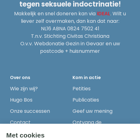
tegen seksuele indoctrinatie!
Makkelijk en snel doneren kan via
iDEAL
. Wilt u
liever zelf overmaken, dan kan dat naar:
NL16 ABNA 0824 7502 41
T.n.v. Stichting Civitas Christiana
O.v.v. Webdonatie Gezin in Gevaar en uw
postcode + huisnummer
Over ons
Kom in actie
Wie zijn wij?
Petities
Hugo Bos
Publicaties
Onze successen
Geef uw mening
Contact
Ontvang de
nieuwsbrief