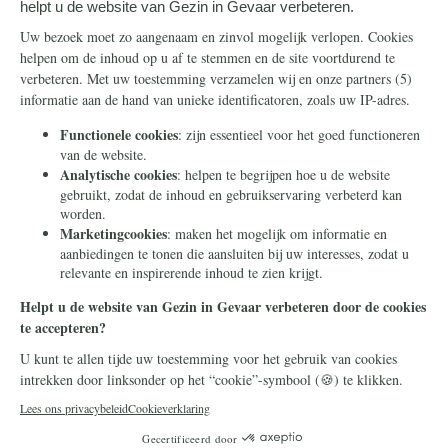
Steun ons
Info
Nieuwsbrief
Contact
Eenmalig
Ontvang onze
Telegram-berichten
Maandelijks
Privacy
Periodiek
Nalaten
Zelf overschrijven
© 2026 Stichting Civitas Christiana
Cookieverklaring
Privacy