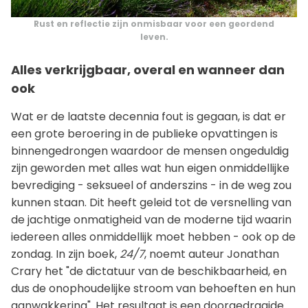
Rust en reflectie zijn onmisbaar voor een geordend
leven.
Alles verkrijgbaar, overal en wanneer dan
ook
Wat er de laatste decennia fout is gegaan, is dat er
een grote beroering in de publieke opvattingen is
binnengedrongen waardoor de mensen ongeduldig
zijn geworden met alles wat hun eigen onmiddellijke
bevrediging - seksueel of anderszins - in de weg zou
kunnen staan. Dit heeft geleid tot de versnelling van
de jachtige onmatigheid van de moderne tijd waarin
iedereen alles onmiddellijk moet hebben - ook op de
zondag. In zijn boek,
24/7
, noemt auteur Jonathan
Crary het "de dictatuur van de beschikbaarheid, en
dus de onophoudelijke stroom van behoeften en hun
aanwakkering". Het resultaat is een doorgedraaide