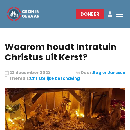
DONEER
Waarom houdt Intratuin
Christus uit Kerst?
22 december 2023
Door:
Rogier Janssen
Thema's:
Christelijke beschaving