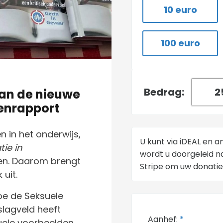
10 euro
100 euro
Bedrag:
van de nieuwe
kenrapport
 in het onderwijs,
U kunt via iDEAL en 
tie in
wordt u doorgeleid n
en. Daarom brengt
Stripe om uw donatie
uit.
oe de Seksuele
 slagveld heeft
Aanhef:
*
uele voorbeelden