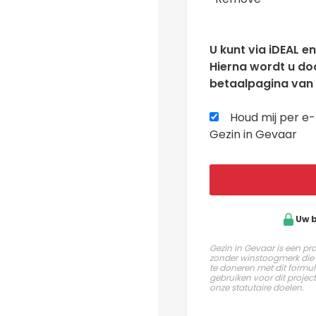
U kunt via iDEAL 
Hierna wordt u do
betaalpagina van 
Houd mij per e-
Gezin in Gevaar
Uw b
Gezin in Gevaar is een pro
zonder winstoogmerk die i
te doneren met dit formu
gebruiken voor dit proje
onze statutaire doelen.