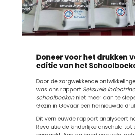
Doneer voor het drukken 
editie van het Schoolboe
Door de zorgwekkende ontwikkelingen
was ons rapport
Seksuele indoctrina
schoolboeken
niet meer aan te slep
Gezin in Gevaar een hernieuwde druk 
Dit vernieuwde rapport analyseert h
Revolutie de kinderlijke onschuld tot
gemaakt. Aan de hand van vele, act