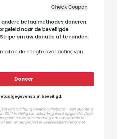
en andere betaalmethodes doneren.
orgeleid naar de beveiligde
Stripe om uw donatie af te ronden.
mail op de hoogte over acties van
Doneer
etaalgegevens zijn beveiligd.
ject van Stichting Civitas Christiana - een stichting
n 2014 in Heilig Landstichting werd opgericht. Door
lier geeft u ons toestemming om uw donatie te
ct of een ander project in overeenstemming met