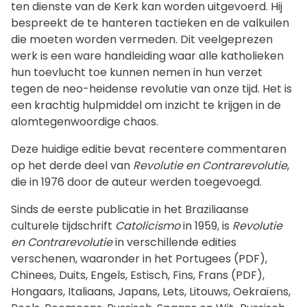
ten dienste van de Kerk kan worden uitgevoerd. Hij
bespreekt de te hanteren tactieken en de valkuilen
die moeten worden vermeden. Dit veelgeprezen
werk is een ware handleiding waar alle katholieken
hun toevlucht toe kunnen nemen in hun verzet
tegen de neo-heidense revolutie van onze tijd. Het is
een krachtig hulpmiddel om inzicht te krijgen in de
alomtegenwoordige chaos.
Deze huidige editie bevat recentere commentaren
op het derde deel van
Revolutie en Contrarevolutie
,
die in 1976 door de auteur werden toegevoegd.
Sinds de eerste publicatie in het Braziliaanse
culturele tijdschrift
Catolicismo
in 1959, is
Revolutie
en Contrarevolutie
in
verschillende edities
verschenen, waaronder in het
Portugees
(
PDF
),
Chinees
,
Duits
,
Engels
,
Estisch
,
Fins
,
Frans
(
PDF
),
Hongaars
,
Italiaans
,
Japans
,
Lets
,
Litouws
,
Oekraïens
,