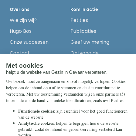
Over ons
Kom in actie
Wie zijn wij?
Petities
Hugo Bos
Publicaties
Onze successen
Geef uw mening
Contact
Ontvang de
nieuwsbrief
Steun ons
Info
Nieuwsbrief
Contact
Eenmalig
Ontvang onze
Telegram-berichten
Maandelijks
Privacy
Periodiek
Nalaten