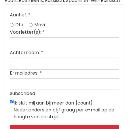
Pools
,
Roemeens
,
Russisch
,
Spaans
en
Wit-Russisch
.
Aanhef:
*
Dhr.
Mevr.
Voorletter(s):
*
Achternaam:
*
E-mailadres:
*
Subscribed
Ik sluit mij aan bij meer dan {count}
Nederlanders en blijf graag per e-mail op de
hoogte van de strijd.