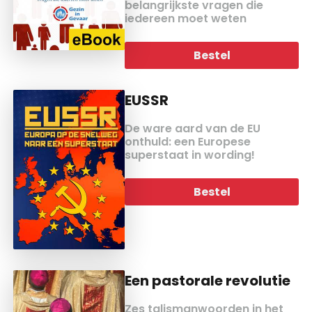
belangrijkste vragen die
iedereen moet weten
Bestel
EUSSR
De ware aard van de EU
onthuld: een Europese
superstaat in wording!
Bestel
Een pastorale revolutie
Zes talismanwoorden in het