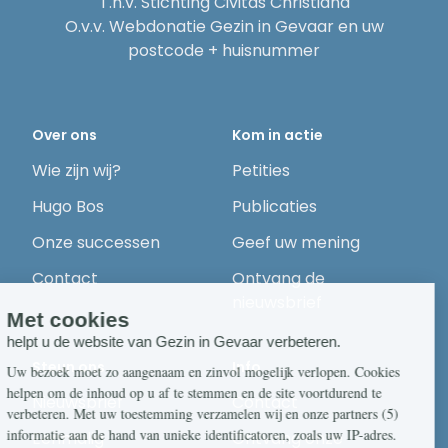
T.n.v. Stichting Civitas Christiana
O.v.v. Webdonatie Gezin in Gevaar en uw
postcode + huisnummer
Over ons
Kom in actie
Wie zijn wij?
Petities
Hugo Bos
Publicaties
Onze successen
Geef uw mening
Contact
Ontvang de
nieuwsbrief
Steun ons
Info
Nieuwsbrief
Contact
Eenmalig
Ontvang onze