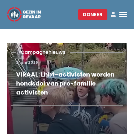
DONEER
Campagnenieuws
2 juni 2025
VIRAAL: Lhbt-activisten worden
hondsdol van pro-familie
activisten