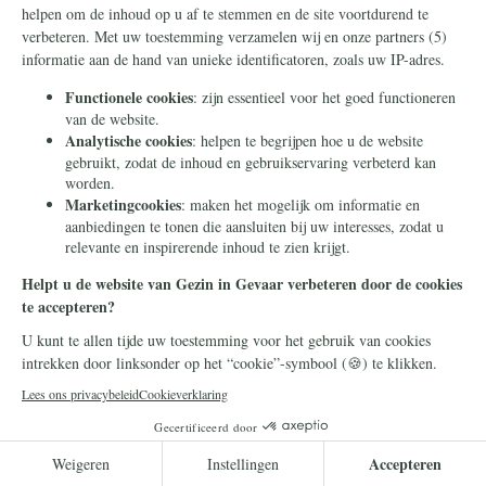
23 juni 2026
Waarom deugdzaamheid de
beste manier is om het
familievermogen door te
geven
Veel families weten hoe ze vermogen
moeten opbouwen, maar veel minder
weten hoe ze dat op een manier
kunnen doorgeven die de volgende
generatie sterker maakt.
Lees meer