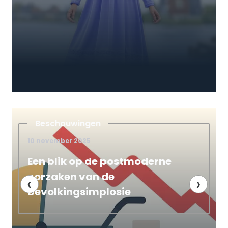
Satanisme
4 december 2025
stmoderne
Bol.com haalt seksuel
uit de handel. Wannee
‹
›
ie
demonische kinderbo