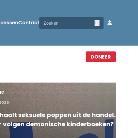
ccessen
Contact
DONEER
Hom
11 feb
ksuele poppen uit de handel.
Rec
demonische kinderboeken?
ona