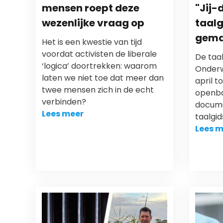
mensen roept deze
"Jij-
wezenlijke vraag op
taal
gema
Het is een kwestie van tijd
voordat activisten de liberale
De taal
‘logica’ doortrekken: waarom
Onderwi
laten we niet toe dat meer dan
april t
twee mensen zich in de echt
openb
verbinden?
docume
Lees meer
taalgid
Lees m