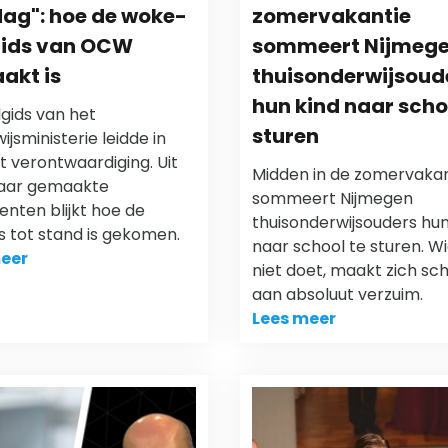
dag": hoe de woke-
zomervakantie
gids van OCW
sommeert Nijmeg
akt is
thuisonderwijsoud
hun kind naar scho
gids van het
sturen
jsministerie leidde in
ot verontwaardiging. Uit
Midden in de zomervakan
aar gemaakte
sommeert Nijmegen
nten blijkt hoe de
thuisonderwijsouders hun
s tot stand is gekomen.
naar school te sturen. W
eer
niet doet, maakt zich sch
aan absoluut verzuim.
Lees meer