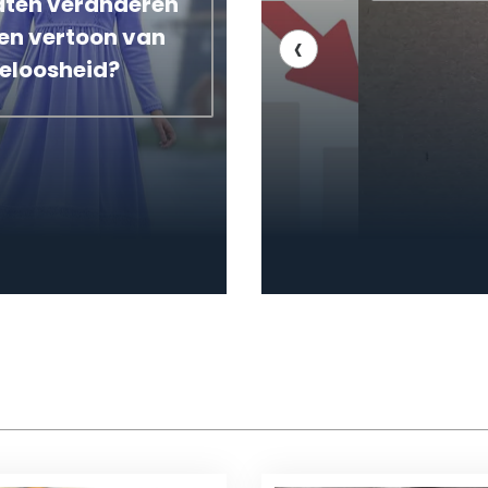
aten veranderen
‹
een vertoon van
eloosheid?