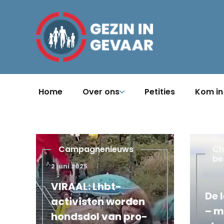
Home
Over ons
Petities
Kom in
Campagnenieuws
Beschouwingen
Chr
be
2 juni 2025
10 november 2025
7 apr
VIRAAL: Lhbt-
Een blik op de postmoderne o
De 
klimaat
activisten worden
bevolkingsimplosie
– m
hondsdol van pro-