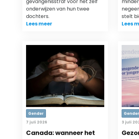
gevangenisstraf voor het zelf
minder
onderwijzen van hun twee
negeer
dochters.
stelt b
Lees meer
Lees m
Gender
Gende
7 juli 2026
3 juli 20
Canada: wanneer het
Gezo