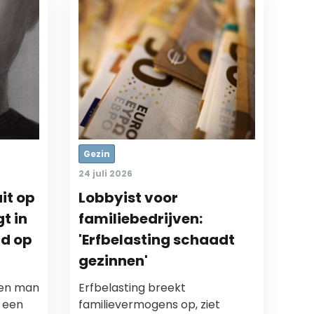
Gezin
24 juli 2026
it op
Lobbyist voor
t in
familiebedrijven:
d op
'Erfbelasting schaadt
gezinnen'
een man
Erfbelasting breekt
 een
familievermogens op, ziet