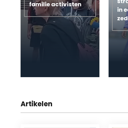
str
familie activisten
in 
zed
Artikelen