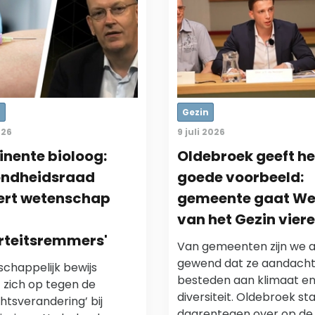
r
Gezin
026
9 juli 2026
nente bioloog:
Oldebroek geeft he
ondheidsraad
goede voorbeeld:
ert wetenschap
gemeente gaat W
van het Gezin vier
rteitsremmers'
Van gemeenten zijn we a
gewend dat ze aandach
chappelijk bewijs
besteden aan klimaat e
 zich op tegen de
diversiteit. Oldebroek st
htsverandering’ bij
daarentegen over op d