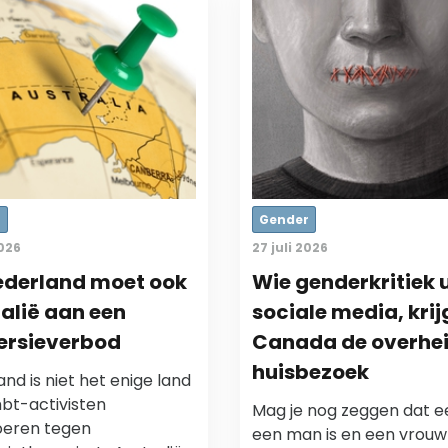
r
Gender
2026
27 juli 2026
ederland moet ook
Wie genderkritiek u
alië aan een
sociale media, krijg
ersieverbod
Canada de overhei
huisbezoek
nd is niet het enige land
hbt-activisten
Mag je nog zeggen dat 
oeren tegen
een man is en een vrouw