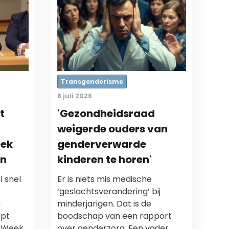
Transgenderisme
8 juli 2026
t
'Gezondheidsraad
weigerde ouders van
eek
genderverwarde
en
kinderen te horen'
l snel
Er is niets mis medische
t
‘geslachtsverandering’ bij
n
minderjarigen. Dat is de
apt
boodschap van een rapport
e Week
over genderzorg. Een vader