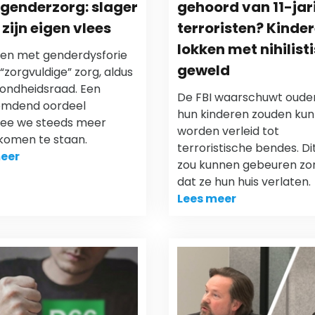
genderzorg: slager
gehoord van 11-jar
 zijn eigen vlees
terroristen? Kinde
lokken met nihilist
en met genderdysforie
geweld
 “zorgvuldige” zorg, aldus
ondheidsraad. Een
De FBI waarschuwt oude
emdend oordeel
hun kinderen zouden ku
ee we steeds meer
worden verleid tot
 komen te staan.
terroristische bendes. Dit
eer
zou kunnen gebeuren zo
dat ze hun huis verlaten.
Lees meer