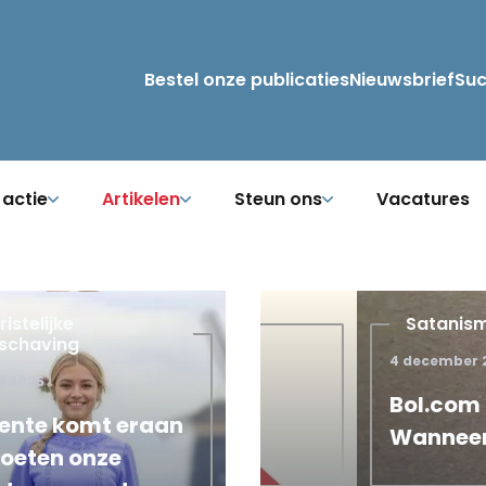
Bestel onze publicaties
Nieuwsbrief
Su
 actie
Artikelen
Steun ons
Vacatures
istelijke
Satanisme
schaving
4 december 2025
il 2025
orzaken van de
Bol.com haalt se
lente komt eraan
Wanneer volgen 
oeten onze