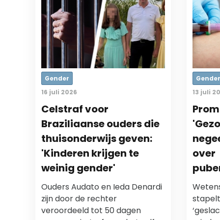
Gender
Gende
16 juli 2026
13 juli 2
Celstraf voor
Promi
Braziliaanse ouders die
'Gez
thuisonderwijs geven:
nege
'Kinderen krijgen te
over
weinig gender'
pube
Ouders Audato en Ieda Denardi
Wetens
zijn door de rechter
stapelt
veroordeeld tot 50 dagen
‘geslac