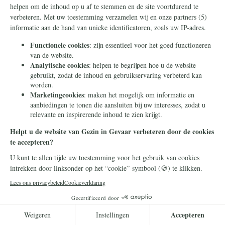
Frank en Esther verloren hun
dochter aan
'geslachtsverandering': "Ons
gezin is verwoest"
De ouders waren ontzet toen hun
inmiddels 23-jarige dochter aangaf als
man door het leven te willen gaan. "Als
ouders voel je: dit klopt niet."
Lees meer