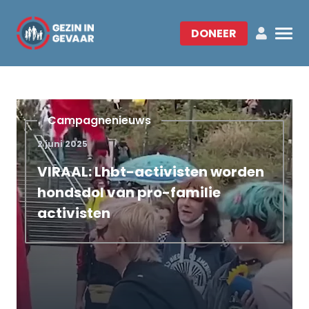
DONEER
Campagnenieuws
2 juni 2025
VIRAAL: Lhbt-activisten worden
hondsdol van pro-familie
activisten